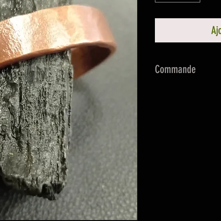
Aj
Commande
Pour toute command
formulaire afin de 
poignet (A prendre 
où l'os dépasse lég
postérieure du poig