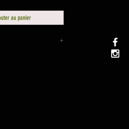
outer au panier
e, merci de me contacter via le
me préciser votre tour de
au niveau de la tête du cubitus
èrement sur la partie
net)